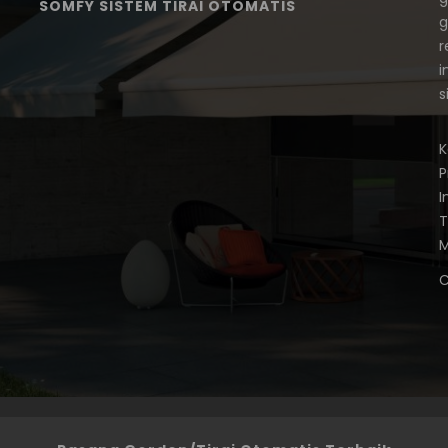
SOMFY SISTEM TIRAI OTOMATIS
g
r
i
s
K
P
I
T
M
C