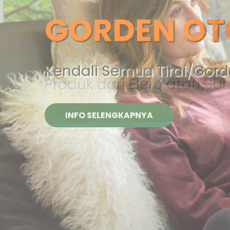
KENYAMANA
OTOMATIS
Produk dari Elero atau So
INFO SELENGKAPNYA