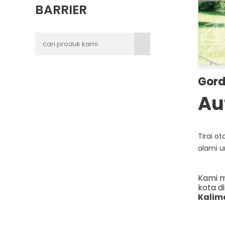
BARRIER
Gord
Au
Tirai o
alami u
Kami m
kota d
Kalim