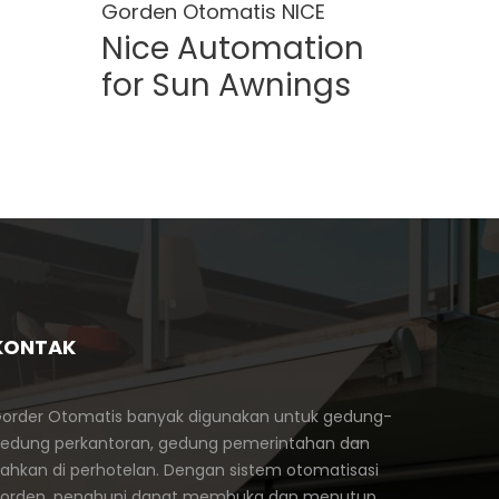
Gorden Otomatis NICE
Gorde
Nice Automation
Aut
for Sun Awnings
Blin
KONTAK
order Otomatis banyak digunakan untuk gedung-
edung perkantoran, gedung pemerintahan dan
ahkan di perhotelan. Dengan sistem otomatisasi
orden, penghuni dapat membuka dan menutup