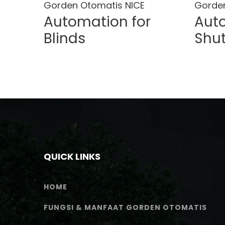
Gorden Otomatis NICE
Gorden
on
Automation for
Auto
s
Blinds
Shut
QUICK LINKS
HOME
FUNGSI & MANFAAT GORDEN OTOMATIS