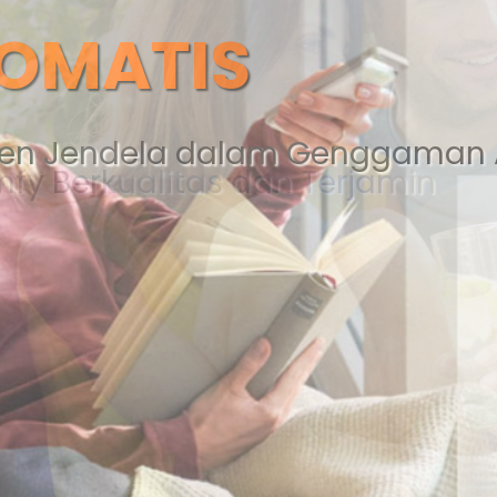
N SISTEM GO
mfy Berkualitas dan Terjamin